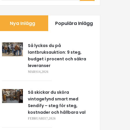
Nya Inlägg
Populära Inlägg
Så lyckas du på
lantbruksauktion: 9 steg,
budget i procent och säkra
leveranser
MARS 14, 2026
Så skickar du sköra
vintagefynd smart med
Sendify – steg för steg,
kostnader och hållbara val
FEBRUARI 17, 2026