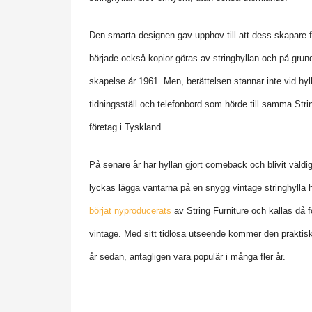
Den smarta designen gav upphov till att dess skapare f
började också kopior göras av stringhyllan och på grund
skapelse år 1961. Men, berättelsen stannar inte vid hyl
tidningsställ och telefonbord som hörde till samma Str
företag i Tyskland.
På senare år har hyllan gjort comeback och blivit väldig
lyckas lägga vantarna på en snygg vintage stringhyll
börjat nyproducerats
av String Furniture och kallas då f
vintage. Med sitt tidlösa utseende kommer den praktis
år sedan, antagligen vara populär i många fler år.