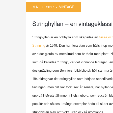
MAJ 7, 2017 -
VINTAGE
Stringhyllan – en vintageklassi
Stringhyllan är en bokhylla som skapades av
Nisse oc
Strinning
år 1949. Den har flera plan som hålls ihop me
av sidor gjorda av metalltråd som är täckt med plast. H
som då kallades ”String”, var det vinnande bidraget i en
designtävling som Bonniers folkbibliotek höll samma år
194 bidrag var det stringhyllan som började serietillverk
tävlingen, men det var först sex år senare, när hyllan 
upp på H55-utställningen i Helsingborg, som succén ble
populär och såldes i många exemplar ända till slutet av
stringhyllan blev omtyckt, utan också utomlands.