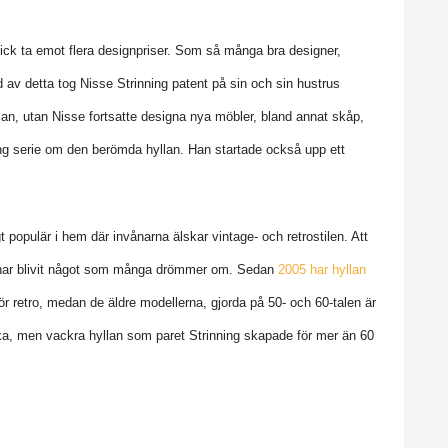
ick ta emot flera designpriser. Som så många bra designer,
 av detta tog Nisse Strinning patent på sin och sin hustrus
lan, utan Nisse fortsatte designa nya möbler, bland annat skåp,
ing serie om den berömda hyllan. Han startade också upp ett
t populär i hem där invånarna älskar vintage- och retrostilen. Att
a har blivit något som många drömmer om. Sedan
2005 har hyllan
ör retro, medan de äldre modellerna, gjorda på 50- och 60-talen är
ka, men vackra hyllan som paret Strinning skapade för mer än 60