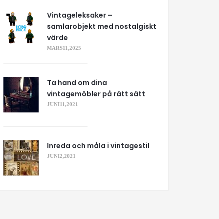
Vintageleksaker –
samlarobjekt med nostalgiskt
värde
MARS 11, 2025
Ta hand om dina
vintagemöbler på rätt sätt
JUNI 11, 2021
Inreda och måla i vintagestil
JUNI 2, 2021