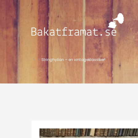
>
>
Stringhyllan – en vintageklassiker!