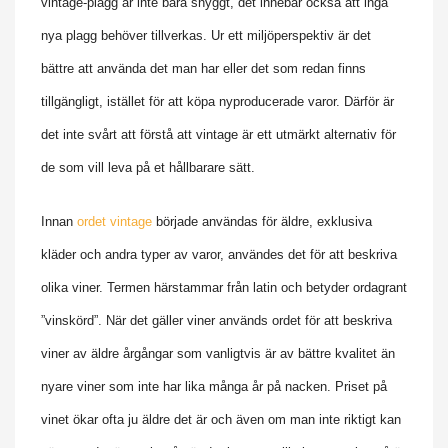
vintage-plagg är inte bara snyggt, det innebär också att inga
nya plagg behöver tillverkas. Ur ett miljöperspektiv är det
bättre att använda det man har eller det som redan finns
tillgängligt, istället för att köpa nyproducerade varor. Därför är
det inte svårt att förstå att vintage är ett utmärkt alternativ för
de som vill leva på et hållbarare sätt.
Innan
ordet vintage
började användas för äldre, exklusiva
kläder och andra typer av varor, användes det för att beskriva
olika viner. Termen härstammar från latin och betyder ordagrant
”vinskörd”. När det gäller viner används ordet för att beskriva
viner av äldre årgångar som vanligtvis är av bättre kvalitet än
nyare viner som inte har lika många år på nacken. Priset på
vinet ökar ofta ju äldre det är och även om man inte riktigt kan