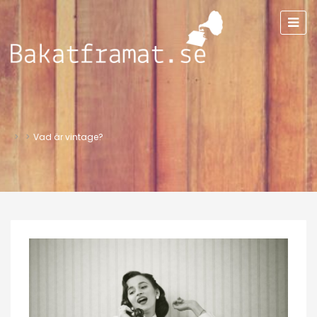
>
>
Vad är vintage?