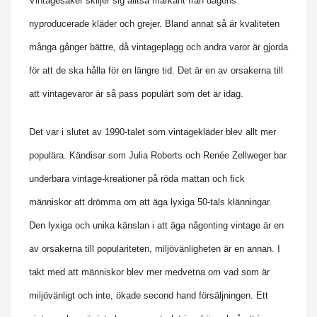
Vintagesaker skiljer sig alltså markant från dagens
nyproducerade kläder och grejer. Bland annat så är kvaliteten
många gånger bättre, då vintageplagg och andra varor är gjorda
för att de ska hålla för en längre tid. Det är en av orsakerna till
att vintagevaror är så pass populärt som det är idag.
Det var i slutet av 1990-talet som vintagekläder blev allt mer
populära. Kändisar som Julia Roberts och Renée Zellweger bar
underbara vintage-kreationer på röda mattan och fick
människor att drömma om att äga lyxiga 50-tals klänningar.
Den lyxiga och unika känslan i att äga någonting vintage är en
av orsakerna till populariteten, miljövänligheten är en annan. I
takt med att människor blev mer medvetna om vad som är
miljövänligt och inte, ökade second hand försäljningen. Ett