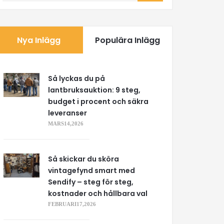
Nya Inlägg
Populära Inlägg
Så lyckas du på
lantbruksauktion: 9 steg,
budget i procent och säkra
leveranser
MARS 14, 2026
Så skickar du sköra
vintagefynd smart med
Sendify – steg för steg,
kostnader och hållbara val
FEBRUARI 17, 2026