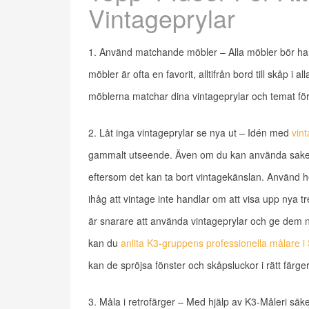
Vintageprylar
1. Använd matchande möbler – Alla möbler bör ha et
möbler är ofta en favorit, alltifrån bord till skåp i a
möblerna matchar dina vintageprylar och temat för et
2. Låt inga vintageprylar se nya ut – Idén med
vin
gammalt utseende. Även om du kan använda saker s
eftersom det kan ta bort vintagekänslan. Använd he
ihåg att vintage inte handlar om att visa upp nya tr
är snarare att använda vintageprylar och ge dem nytt 
kan du
anlita K3-gruppens professionella målare i
kan de spröjsa fönster och skåpsluckor i rätt färger
3. Måla i retrofärger – Med hjälp av K3-Måleri säkers