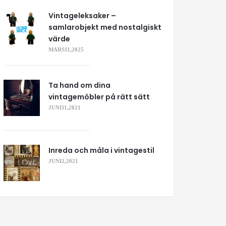
Vintageleksaker –
samlarobjekt med nostalgiskt
värde
MARS 11, 2025
Ta hand om dina
vintagemöbler på rätt sätt
JUNI 11, 2021
Inreda och måla i vintagestil
JUNI 2, 2021