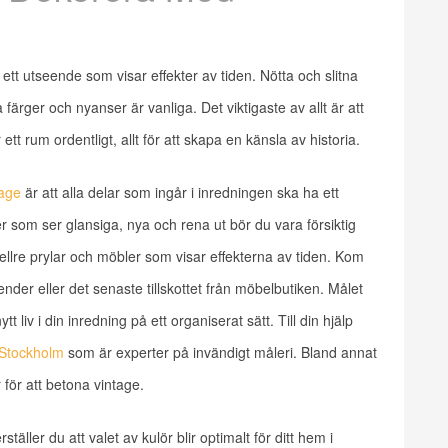
t utseende som visar effekter av tiden. Nötta och slitna
lla färger och nyanser är vanliga. Det viktigaste av allt är att
t rum ordentligt, allt för att skapa en känsla av historia.
tage
är att alla delar som ingår i inredningen ska ha ett
om ser glansiga, nya och rena ut bör du vara försiktig
llre prylar och möbler som visar effekterna av tiden. Kom
ender eller det senaste tillskottet från möbelbutiken. Målet
liv i din inredning på ett organiserat sätt. Till din hjälp
 Stockholm
som är experter på invändigt måleri. Bland annat
 för att betona vintage.
täller du att valet av kulör blir optimalt för ditt hem i