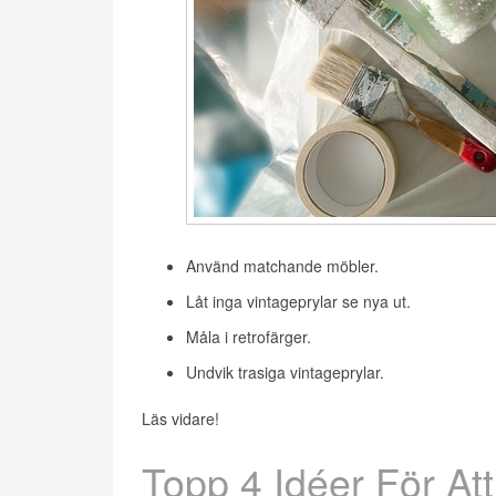
Använd matchande möbler.
Låt inga vintageprylar se nya ut.
Måla i retrofärger.
Undvik trasiga vintageprylar.
Läs vidare!
Topp 4 Idéer För At